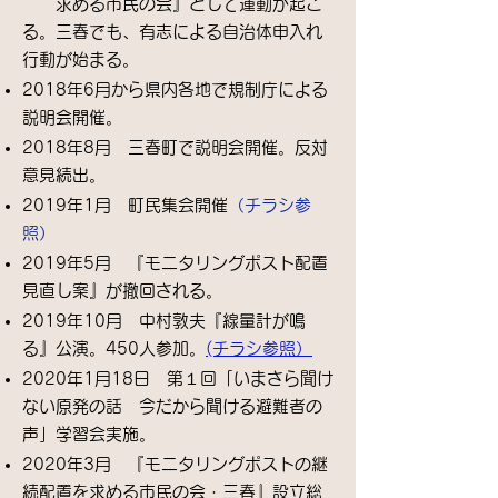
求める市民の会』として運動が起こ
る。三春でも、有志による自治体申入れ
行動が始まる。
2018年6月から県内各地で規制庁による
説明会開催。
2018年8月 三春町で説明会開催。反対
意見続出。
2019年1月 町民集会開催
（チラシ
参
照
）
2019年5月 『モニタリングポスト配置
見直し案』が撤回される。
2019年10月 中村敦夫『線量計が鳴
る』公演。450人参加。
(チラシ参照）
2020年1月18日 第１回「いまさら聞け
ない原発の話 今だから聞ける避難者の
声」学習会実施。
2020年3月 『モニタリングポストの継
続配置を求める市民の会・三春』設立総